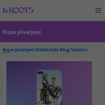
Kupa şövalyesi
Kupa şövalyesi Etiketinde Blog Yazıları