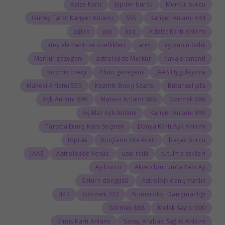
Azize Kartı
Jüpiter burcu
Merkür burcu
Güneş Tarot Kariyer Anlamı
555
444 Kariyer Anlamı
oğlak
yay
koç
Adalet Kartı Anlamı
ateş elementi ve özellikleri
ateş
ay burcu balık
Merkür gezegeni
astrolojide Merkür
hava elementi
Kozmik Enerji
Plüto gezegeni
JAAS Uygulayıcısı
555 Manevi Anlamı
Kozmik Enerji Seansı
Bütünsel şifa
999 Aşk Anlamı
666 Manevi Anlamı
666 Görmek
Aşıklar Aşk Anlamı
999 Kariyer Anlamı
Tarotta Ermiş Kartı Seçmek
Dünya Kartı Aşk Anlamı
toprak
burçların nitelikleri
başak burcu
JAAS
Astrolojide Venüs
usui reiki
tutulma etkileri
Ay burcu
Akrep burcunda Yeni Ay
Satürn döngüsü
Astrolojk danışmanlık
444
222 Görmek
Numeroloji Danışmanlığı
888 Görmek
000 Melek Sayısı
Ermiş Kartı Anlamı
Savaş Arabası Sağlık Anlamı