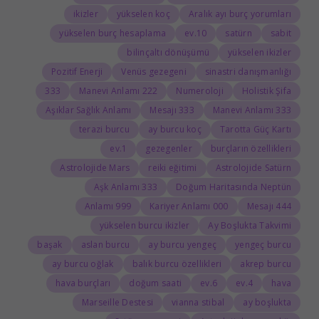
ikizler
yükselen koç
Aralık ayı burç yorumları
yükselen burç hesaplama
10.ev
satürn
sabit
bilinçaltı dönüşümü
yükselen ikizler
Pozitif Enerji
Venüs gezegeni
sinastri danışmanlığı
333
222 Manevi Anlamı
Numeroloji
Holistik Şifa
Aşıklar Sağlık Anlamı
333 Mesajı
333 Manevi Anlamı
terazi burcu
ay burcu koç
Tarotta Güç Kartı
1.ev
gezegenler
burçların özellikleri
Astrolojide Mars
reiki eğitimi
Astrolojide Satürn
333 Aşk Anlamı
Doğum Haritasında Neptün
999 Anlamı
000 Kariyer Anlamı
444 Mesajı
yükselen burcu ikizler
Ay Boşlukta Takvimi
başak
aslan burcu
ay burcu yengeç
yengeç burcu
ay burcu oğlak
balık burcu özellikleri
akrep burcu
hava burçları
doğum saati
6.ev
4.ev
hava
Marseille Destesi
vianna stibal
ay boşlukta