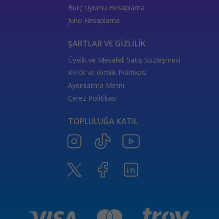
444 Görmek
333 Melek Sayısı Anlamı
Burç Uyumu Hesaplama
555 Melek Sayısı Anlamı
444 Manevi Anlamı
Juno Hesaplama
aslan
boğa
Dünya Kartı Sağlık Anlamı
değişken
burçların elementleri
yükselen başak
ŞARTLAR VE GİZLİLİK
doğum haritası
7.ev
2.ev
Üyelik ve Mesafeli Satış Sözleşmesi
Satürn Balık burcunda
yükselen burçların özellikleri
KVKK ve Gizlilik Politikası
Tarot Destesi
ThetaHealing seansı
kundalini reiki
Aydınlatma Metni
Satürn burcu
Venüs burcu
Tarot Uzmanları
Çerez Politikası
555 Görmek
Numeroloji Uzmanı
Kozmik Enerji Şifası
TOPLULUĞA KATIL
Aşıklar Tarot Kartı
777 Melek Sayısı
000 Mesajı
Merkür Oğlak burcunda
Güneş Tarot Sağlık Anlamı
Ay Tarot Sağlık Anlamı
8 sayısının anlamı
Değnek Üçlüsü Anlamı
yıldız kartı aşk anlamı
Denge kartı anlamı
Burçlar ve Moda
DEĞNEK BEŞLİSİ KARİYER ANLAMI
TAROTTA DEĞNEK DOKUZLUSU AŞK ANLAMI
tarotta değnek ikilisi sağlık anlamı