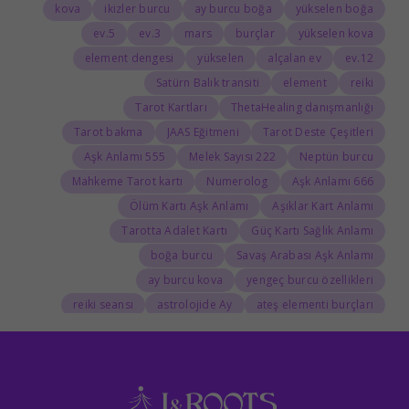
kova
ikizler burcu
ay burcu boğa
yükselen boğa
5.ev
3.ev
mars
burçlar
yükselen kova
element dengesi
yükselen
alçalan ev
12.ev
Satürn Balık transiti
element
reiki
Tarot Kartları
ThetaHealing danışmanlığı
Tarot bakma
JAAS Eğitmeni
Tarot Deste Çeşitleri
555 Aşk Anlamı
222 Melek Sayısı
Neptün burcu
Mahkeme Tarot kartı
Numerolog
666 Aşk Anlamı
Ölüm Kartı Aşk Anlamı
Aşıklar Kart Anlamı
Tarotta Adalet Kartı
Güç Kartı Sağlık Anlamı
boğa burcu
Savaş Arabası Aşk Anlamı
ay burcu kova
yengeç burcu özellikleri
reiki seansı
astrolojide Ay
ateş elementi burçları
Tarolog
Doğum Haritasında Mars
astrolog
Cosmoenergetica
JAAS Seansı
Rider-Waite Destesi
Dolunay
333 Görmek
111 Aşk Anlamı
111
888 Manevi Anlamı
777 Görmek
777 Manevi Anlamı