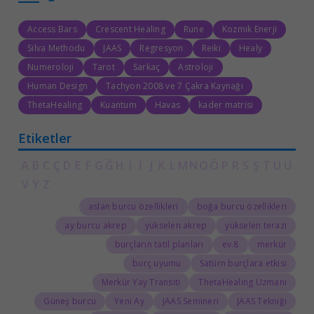
Access Bars
Crescent Healing
Rune
Kozmik Enerji
Silva Methodu
JAAS
Regresyon
Reiki
Healy
Numeroloji
Tarot
Sarkaç
Astroloji
Human Design
Tachyon 2008 ve 7 Çakra Kaynağı
ThetaHealing
Kuantum
Havas
kader matrisi
Etiketler
A
B
C
Ç
D
E
F
G
Ğ
H
I
İ
J
K
L
M
N
O
Ö
P
R
S
Ş
T
U
Ü
V
Y
Z
aslan burcu özellikleri
boğa burcu özellikleri
ay burcu akrep
yükselen akrep
yükselen terazi
burçların tatil planları
8.ev
merkür
burç uyumu
Satürn burçlara etkisi
Merkür Yay Transiti
ThetaHealing Uzmanı
Güneş burcu
Yeni Ay
JAAS Semineri
JAAS Tekniği