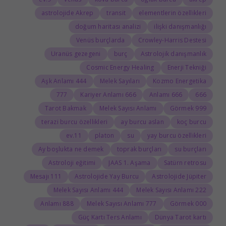
astrolojide Akrep
transit
elementlerin özellikleri
doğum haritası analizi
ilişki danışmanlığı
Venüs burçlarda
Crowley-Harris Destesi
Uranüs gezegeni
burç
Astrolojik danışmanlık
Cosmic Energy Healing
Enerji Tekniği
444 Aşk Anlamı
Melek Sayıları
Kozmo Energetika
777
666 Kariyer Anlamı
666 Anlamı
666
Tarot Bakmak
Melek Sayısı Anlamı
999 Görmek
terazi burcu özellikleri
ay burcu aslan
koç burcu
11.ev
platon
su
yay burcu özellikleri
Ay boşlukta ne demek
toprak burçları
su burçları
Astroloji eğitimi
JAAS 1. Aşama
Satürn retrosu
111 Mesajı
Astrolojide Yay Burcu
Astrolojide Jüpiter
444 Melek Sayısı Anlamı
222 Melek Sayısı Anlamı
888 Anlamı
777 Melek Sayısı Anlamı
000 Görmek
Güç Kartı Ters Anlamı
Dünya Tarot kartı