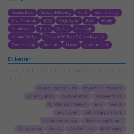
Access Bars
Crescent Healing
Rune
Kozmik Enerji
Silva Methodu
JAAS
Regresyon
Reiki
Healy
Numeroloji
Tarot
Sarkaç
Astroloji
Human Design
Tachyon 2008 ve 7 Çakra Kaynağı
ThetaHealing
Kuantum
Havas
kader matrisi
Etiketler
A
B
C
Ç
D
E
F
G
Ğ
H
I
İ
J
K
L
M
N
O
Ö
P
R
S
Ş
T
U
Ü
V
Y
Z
aslan burcu özellikleri
boğa burcu özellikleri
ay burcu akrep
yükselen akrep
yükselen terazi
burçların tatil planları
8.ev
merkür
burç uyumu
Satürn burçlara etkisi
Merkür Yay Transiti
ThetaHealing Uzmanı
Güneş burcu
Yeni Ay
JAAS Semineri
JAAS Tekniği