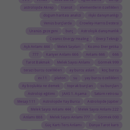
astrolojide Akrep
transit
elementlerin özellikleri
doğum haritası analizi
ilişki danışmanlığı
Venüs burçlarda
Crowley-Harris Destesi
Uranüs gezegeni
burç
Astrolojik danışmanlık
Cosmic Energy Healing
Enerji Tekniği
444 Aşk Anlamı
Melek Sayıları
Kozmo Energetika
777
666 Kariyer Anlamı
666 Anlamı
666
Tarot Bakmak
Melek Sayısı Anlamı
999 Görmek
terazi burcu özellikleri
ay burcu aslan
koç burcu
11.ev
platon
su
yay burcu özellikleri
Ay boşlukta ne demek
toprak burçları
su burçları
Astroloji eğitimi
JAAS 1. Aşama
Satürn retrosu
111 Mesajı
Astrolojide Yay Burcu
Astrolojide Jüpiter
444 Melek Sayısı Anlamı
222 Melek Sayısı Anlamı
888 Anlamı
777 Melek Sayısı Anlamı
000 Görmek
Güç Kartı Ters Anlamı
Dünya Tarot kartı