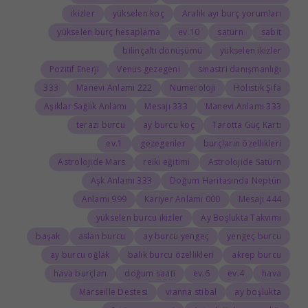
ikizler
yükselen koç
Aralık ayı burç yorumları
yükselen burç hesaplama
10.ev
satürn
sabit
bilinçaltı dönüşümü
yükselen ikizler
Pozitif Enerji
Venüs gezegeni
sinastri danışmanlığı
333
222 Manevi Anlamı
Numeroloji
Holistik Şifa
Aşıklar Sağlık Anlamı
333 Mesajı
333 Manevi Anlamı
terazi burcu
ay burcu koç
Tarotta Güç Kartı
1.ev
gezegenler
burçların özellikleri
Astrolojide Mars
reiki eğitimi
Astrolojide Satürn
333 Aşk Anlamı
Doğum Haritasında Neptün
999 Anlamı
000 Kariyer Anlamı
444 Mesajı
yükselen burcu ikizler
Ay Boşlukta Takvimi
başak
aslan burcu
ay burcu yengeç
yengeç burcu
ay burcu oğlak
balık burcu özellikleri
akrep burcu
hava burçları
doğum saati
6.ev
4.ev
hava
Marseille Destesi
vianna stibal
ay boşlukta