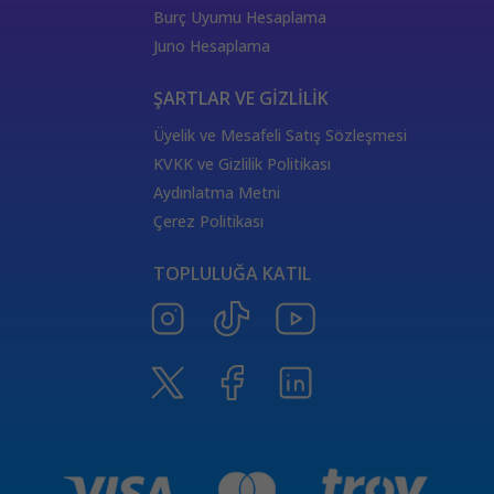
444 Görmek
333 Melek Sayısı Anlamı
Burç Uyumu Hesaplama
555 Melek Sayısı Anlamı
444 Manevi Anlamı
Juno Hesaplama
aslan
boğa
Dünya Kartı Sağlık Anlamı
değişken
burçların elementleri
yükselen başak
ŞARTLAR VE GİZLİLİK
doğum haritası
7.ev
2.ev
Üyelik ve Mesafeli Satış Sözleşmesi
Satürn Balık burcunda
yükselen burçların özellikleri
KVKK ve Gizlilik Politikası
Tarot Destesi
ThetaHealing seansı
kundalini reiki
Aydınlatma Metni
Satürn burcu
Venüs burcu
Tarot Uzmanları
Çerez Politikası
555 Görmek
Numeroloji Uzmanı
Kozmik Enerji Şifası
TOPLULUĞA KATIL
Aşıklar Tarot Kartı
777 Melek Sayısı
000 Mesajı
Merkür Oğlak burcunda
Güneş Tarot Sağlık Anlamı
Ay Tarot Sağlık Anlamı
8 sayısının anlamı
Değnek Üçlüsü Anlamı
yıldız kartı aşk anlamı
Denge kartı anlamı
Burçlar ve Moda
DEĞNEK BEŞLİSİ KARİYER ANLAMI
TAROTTA DEĞNEK DOKUZLUSU AŞK ANLAMI
tarotta değnek ikilisi sağlık anlamı