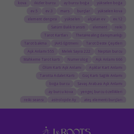
kova
ikizler burcu
ay burcu boğa
yükselen boğa
5.ev
3.ev
mars
burçlar
yükselen kova
element dengesi
yükselen
alçalan ev
12.ev
Satürn Balık transiti
element
reiki
Tarot Kartları
ThetaHealing danışmanlığı
Tarot bakma
JAAS Eğitmeni
Tarot Deste Çeşitleri
555 Aşk Anlamı
222 Melek Sayısı
Neptün burcu
Mahkeme Tarot kartı
Numerolog
666 Aşk Anlamı
Ölüm Kartı Aşk Anlamı
Aşıklar Kart Anlamı
Tarotta Adalet Kartı
Güç Kartı Sağlık Anlamı
boğa burcu
Savaş Arabası Aşk Anlamı
ay burcu kova
yengeç burcu özellikleri
reiki seansı
astrolojide Ay
ateş elementi burçları
Tarolog
Doğum Haritasında Mars
astrolog
Cosmoenergetica
JAAS Seansı
Rider-Waite Destesi
Dolunay
333 Görmek
111 Aşk Anlamı
111
888 Manevi Anlamı
777 Görmek
777 Manevi Anlamı