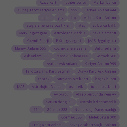
Azize Kartı
Jüpiter burcu
Merkür burcu
Güneş Tarot Kariyer Anlamı
555
444 Kariyer Anlamı
oğlak
yay
koç
Adalet Kartı Anlamı
ateş elementi ve özellikleri
ateş
ay burcu balık
Merkür gezegeni
astrolojide Merkür
hava elementi
Kozmik Enerji
Plüto gezegeni
JAAS Uygulayıcısı
555 Manevi Anlamı
Kozmik Enerji Seansı
Bütünsel şifa
999 Aşk Anlamı
666 Manevi Anlamı
666 Görmek
Aşıklar Aşk Anlamı
999 Kariyer Anlamı
Tarotta Ermiş Kartı Seçmek
Dünya Kartı Aşk Anlamı
toprak
burçların nitelikleri
başak burcu
JAAS
Astrolojide Venüs
usui reiki
tutulma etkileri
Ay burcu
Akrep burcunda Yeni Ay
Satürn döngüsü
Astrolojk danışmanlık
444
222 Görmek
Numeroloji Danışmanlığı
888 Görmek
000 Melek Sayısı
Ermiş Kartı Anlamı
Savaş Arabası Sağlık Anlamı