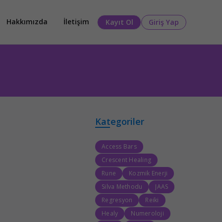
Hakkımızda
İletişim
Kayıt Ol
Giriş Yap
Kategoriler
Access Bars
Crescent Healing
Rune
Kozmik Enerji
Silva Methodu
JAAS
Regresyon
Reiki
Healy
Numeroloji