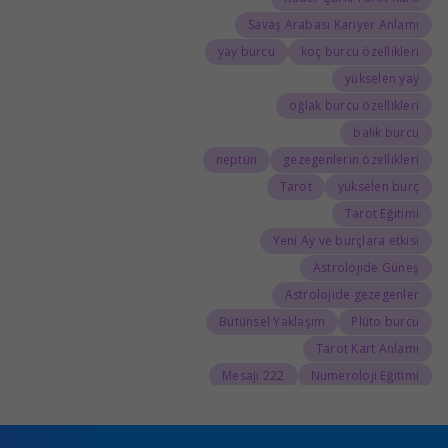
Savaş Arabası Kariyer Anlamı
yay burcu
koç burcu özellikleri
yükselen yay
oğlak burcu özellikleri
balık burcu
neptün
gezegenlerin özellikleri
Tarot
yükselen burç
Tarot Eğitimi
Yeni Ay ve burçlara etkisi
Astrolojide Güneş
Astrolojide gezegenler
Bütünsel Yaklaşım
Plüto burcu
Tarot Kart Anlamı
222 Mesajı
Numeroloji Eğitimi
555 Kariyer Anlamı
888 Kariyer Anlamı