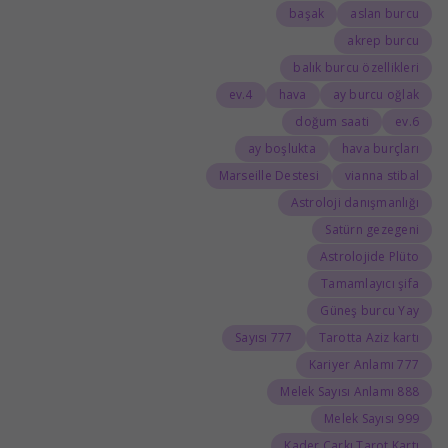
başak
aslan burcu
akrep burcu
balık burcu özellikleri
4.ev
hava
ay burcu oğlak
doğum saati
6.ev
ay boşlukta
hava burçları
Marseille Destesi
vianna stibal
Astroloji danışmanlığı
Satürn gezegeni
Astrolojide Plüto
Tamamlayıcı şifa
Güneş burcu Yay
777 Sayısı
Tarotta Aziz kartı
777 Kariyer Anlamı
888 Melek Sayısı Anlamı
999 Melek Sayısı
Kader Çarkı Tarot Kartı