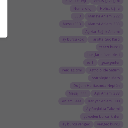
Pozitif Enerji
Venüs gezegeni
Numeroloji
Holistik Şifa
333
222 Manevi Anlamı
333 Mesajı
333 Manevi Anlamı
Aşıklar Sağlık Anlamı
ay burcu koç
Tarotta Güç Kartı
terazi burcu
burçların özellikleri
1.ev
gezegenler
reiki eğitimi
Astrolojide Satürn
Astrolojide Mars
Doğum Haritasında Neptün
444 Mesajı
333 Aşk Anlamı
999 Anlamı
000 Kariyer Anlamı
Ay Boşlukta Takvimi
yükselen burcu ikizler
ay burcu yengeç
yengeç burcu