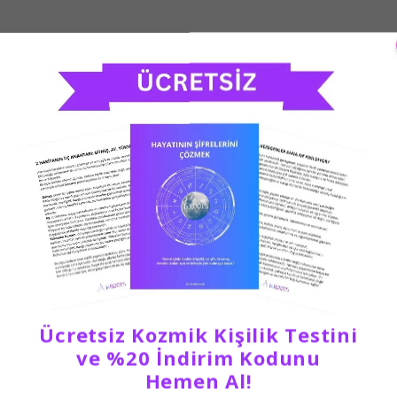
Ücretsiz Kozmik Kişilik Testini
ve %20 İndirim Kodunu
Hemen Al!