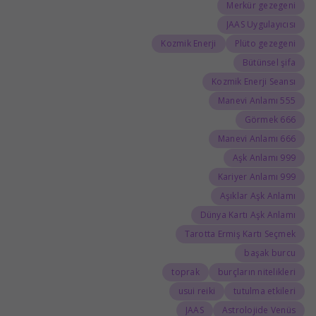
Merkür gezegeni
JAAS Uygulayıcısı
Kozmik Enerji
Plüto gezegeni
Bütünsel şifa
Kozmik Enerji Seansı
555 Manevi Anlamı
666 Görmek
666 Manevi Anlamı
999 Aşk Anlamı
999 Kariyer Anlamı
Aşıklar Aşk Anlamı
Dünya Kartı Aşk Anlamı
Tarotta Ermiş Kartı Seçmek
başak burcu
toprak
burçların nitelikleri
usui reiki
tutulma etkileri
JAAS
Astrolojide Venüs