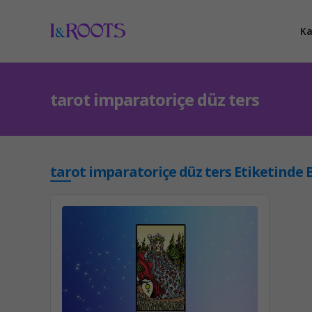
Ka
tarot imparatoriçe düz ters
tarot imparatoriçe düz ters Etiketinde B