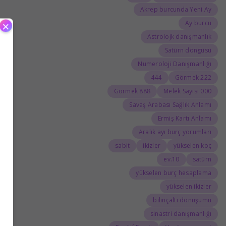
Akrep burcunda Yeni Ay
×
Ay burcu
Astrolojk danışmanlık
Satürn döngüsü
Numeroloji Danışmanlığı
444
222 Görmek
888 Görmek
000 Melek Sayısı
Savaş Arabası Sağlık Anlamı
Ermiş Kartı Anlamı
Aralık ayı burç yorumları
sabit
ikizler
yükselen koç
10.ev
satürn
yükselen burç hesaplama
yükselen ikizler
bilinçaltı dönüşümü
sinastri danışmanlığı