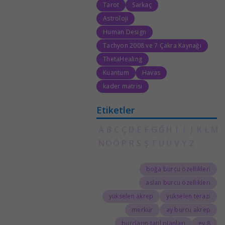
Tarot
Sarkaç
Astroloji
Human Design
Tachyon 2008 ve 7 Çakra Kaynağı
ThetaHealing
Kuantum
Havas
kader matrisi
Etiketler
A
B
C
Ç
D
E
F
G
Ğ
H
I
İ
J
K
L
M
N
O
Ö
P
R
S
Ş
T
U
Ü
V
Y
Z
boğa burcu özellikleri
aslan burcu özellikleri
yükselen akrep
yükselen terazi
merkür
ay burcu akrep
burçların tatil planları
8.ev