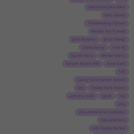
Satürn burçlara etkisi
burç uyumu
ThetaHealing Uzmanı
Merkür Yay Transiti
JAAS Semineri
JAAS Tekniği
Güneş burcu
Yeni Ay
Jüpiter burcu
Merkür burcu
444 Kariyer Anlamı
Azize Kartı
555
Güneş Tarot Kariyer Anlamı
koç
Adalet Kartı Anlamı
ay burcu balık
oğlak
yay
ateş
ateş elementi ve özellikleri
hava elementi
astrolojide Merkür