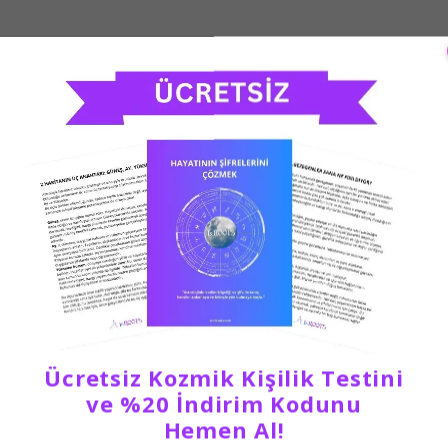
Ücretsiz Kozmik Kişilik Testini
ve %20 İndirim Kodunu
Hemen Al!