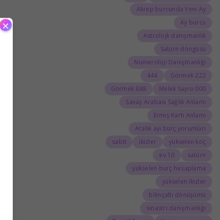
Akrep burcunda Yeni Ay
×
Ay burcu
Astrolojk danışmanlık
Satürn döngüsü
Numeroloji Danışmanlığı
444
222 Görmek
888 Görmek
000 Melek Sayısı
Savaş Arabası Sağlık Anlamı
Ermiş Kartı Anlamı
Aralık ayı burç yorumları
sabit
ikizler
yükselen koç
10.ev
satürn
yükselen burç hesaplama
yükselen ikizler
bilinçaltı dönüşümü
sinastri danışmanlığı