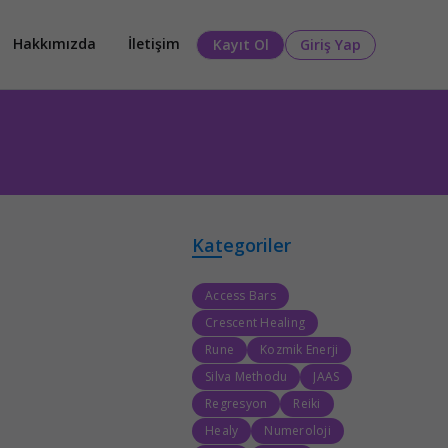
Hakkımızda
İletişim
Kayıt Ol
Giriş Yap
Kategoriler
Access Bars
Crescent Healing
Rune
Kozmik Enerji
Silva Methodu
JAAS
Regresyon
Reiki
Healy
Numeroloji