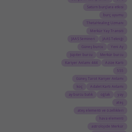
Satürn burçlara etkisi
burç uyumu
ThetaHealing Uzmanı
Merkür Yay Transiti
JAAS Semineri
JAAS Tekniği
Güneş burcu
Yeni Ay
Jüpiter burcu
Merkür burcu
444 Kariyer Anlamı
Azize Kartı
555
Güneş Tarot Kariyer Anlamı
koç
Adalet Kartı Anlamı
ay burcu balık
oğlak
yay
ateş
ateş elementi ve özellikleri
hava elementi
astrolojide Merkür