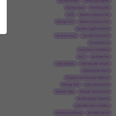
Pozitif Enerji
Venüs gezegeni
Numeroloji
Holistik Şifa
333
222 Manevi Anlamı
333 Mesajı
333 Manevi Anlamı
Aşıklar Sağlık Anlamı
ay burcu koç
Tarotta Güç Kartı
terazi burcu
burçların özellikleri
1.ev
gezegenler
reiki eğitimi
Astrolojide Satürn
Astrolojide Mars
Doğum Haritasında Neptün
444 Mesajı
333 Aşk Anlamı
999 Anlamı
000 Kariyer Anlamı
Ay Boşlukta Takvimi
yükselen burcu ikizler
ay burcu yengeç
yengeç burcu