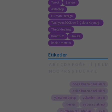
Tarot
Sarkaç
Astroloji
Human Design
Tachyon 2008 ve 7 Çakra Kaynağı
ThetaHealing
Kuantum
Havas
kader matrisi
Etiketler
A
B
C
Ç
D
E
F
G
Ğ
H
I
İ
J
K
L
M
N
O
Ö
P
R
S
Ş
T
U
Ü
V
Y
Z
boğa burcu özellikleri
aslan burcu özellikleri
yükselen akrep
yükselen terazi
merkür
ay burcu akrep
burçların tatil planları
8.ev