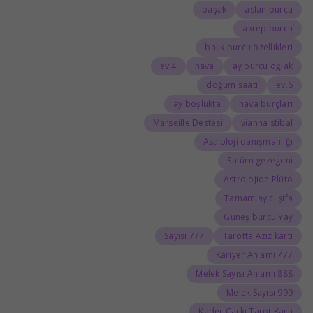
başak
aslan burcu
akrep burcu
balık burcu özellikleri
4.ev
hava
ay burcu oğlak
doğum saati
6.ev
ay boşlukta
hava burçları
Marseille Destesi
vianna stibal
Astroloji danışmanlığı
Satürn gezegeni
Astrolojide Plüto
Tamamlayıcı şifa
Güneş burcu Yay
777 Sayısı
Tarotta Aziz kartı
777 Kariyer Anlamı
888 Melek Sayısı Anlamı
999 Melek Sayısı
Kader Çarkı Tarot Kartı