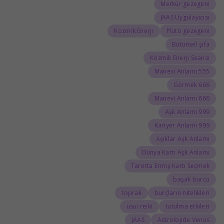
Merkür gezegeni
JAAS Uygulayıcısı
Kozmik Enerji
Plüto gezegeni
Bütünsel şifa
Kozmik Enerji Seansı
555 Manevi Anlamı
666 Görmek
666 Manevi Anlamı
999 Aşk Anlamı
999 Kariyer Anlamı
Aşıklar Aşk Anlamı
Dünya Kartı Aşk Anlamı
Tarotta Ermiş Kartı Seçmek
başak burcu
toprak
burçların nitelikleri
usui reiki
tutulma etkileri
JAAS
Astrolojide Venüs