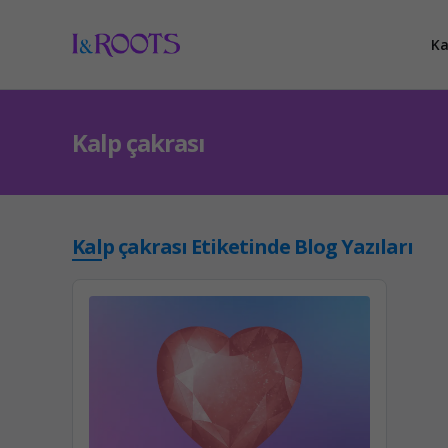
Ka
Kalp çakrası
Kalp çakrası Etiketinde Blog Yazıları