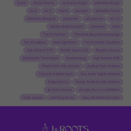
kova
ikizler burcu
ay burcu boğa
yükselen boğa
5.ev
3.ev
mars
burçlar
yükselen kova
element dengesi
yükselen
alçalan ev
12.ev
Satürn Balık transiti
element
reiki
Tarot Kartları
ThetaHealing danışmanlığı
Tarot bakma
JAAS Eğitmeni
Tarot Deste Çeşitleri
555 Aşk Anlamı
222 Melek Sayısı
Neptün burcu
Mahkeme Tarot kartı
Numerolog
666 Aşk Anlamı
Ölüm Kartı Aşk Anlamı
Aşıklar Kart Anlamı
Tarotta Adalet Kartı
Güç Kartı Sağlık Anlamı
boğa burcu
Savaş Arabası Aşk Anlamı
ay burcu kova
yengeç burcu özellikleri
reiki seansı
astrolojide Ay
ateş elementi burçları
Tarolog
Doğum Haritasında Mars
astrolog
Cosmoenergetica
JAAS Seansı
Rider-Waite Destesi
Dolunay
333 Görmek
111 Aşk Anlamı
111
888 Manevi Anlamı
777 Görmek
777 Manevi Anlamı