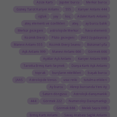
Azize Kartı
Jüpiter burcu
Merkür burcu
Güneş Tarot Kariyer Anlamı
555
444 Kariyer Anlamı
oğlak
yay
koç
Adalet Kartı Anlamı
ateş elementi ve özellikleri
ateş
ay burcu balık
Merkür gezegeni
astrolojide Merkür
hava elementi
Kozmik Enerji
Plüto gezegeni
JAAS Uygulayıcısı
555 Manevi Anlamı
Kozmik Enerji Seansı
Bütünsel şifa
999 Aşk Anlamı
666 Manevi Anlamı
666 Görmek
Aşıklar Aşk Anlamı
999 Kariyer Anlamı
Tarotta Ermiş Kartı Seçmek
Dünya Kartı Aşk Anlamı
toprak
burçların nitelikleri
başak burcu
JAAS
Astrolojide Venüs
usui reiki
tutulma etkileri
Ay burcu
Akrep burcunda Yeni Ay
Satürn döngüsü
Astrolojk danışmanlık
444
222 Görmek
Numeroloji Danışmanlığı
888 Görmek
000 Melek Sayısı
Ermiş Kartı Anlamı
Savaş Arabası Sağlık Anlamı