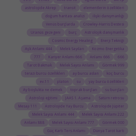
astrolojide Akrep
transit
elementlerin özellikleri
doğum haritası analizi
ilişki danışmanlığı
Venüs burçlarda
Crowley-Harris Destesi
Uranüs gezegeni
burç
Astrolojik danışmanlık
Cosmic Energy Healing
Enerji Tekniği
444 Aşk Anlamı
Melek Sayıları
Kozmo Energetika
777
666 Kariyer Anlamı
666 Anlamı
666
Tarot Bakmak
Melek Sayısı Anlamı
999 Görmek
terazi burcu özellikleri
ay burcu aslan
koç burcu
11.ev
platon
su
yay burcu özellikleri
Ay boşlukta ne demek
toprak burçları
su burçları
Astroloji eğitimi
JAAS 1. Aşama
Satürn retrosu
111 Mesajı
Astrolojide Yay Burcu
Astrolojide Jüpiter
444 Melek Sayısı Anlamı
222 Melek Sayısı Anlamı
888 Anlamı
777 Melek Sayısı Anlamı
000 Görmek
Güç Kartı Ters Anlamı
Dünya Tarot kartı