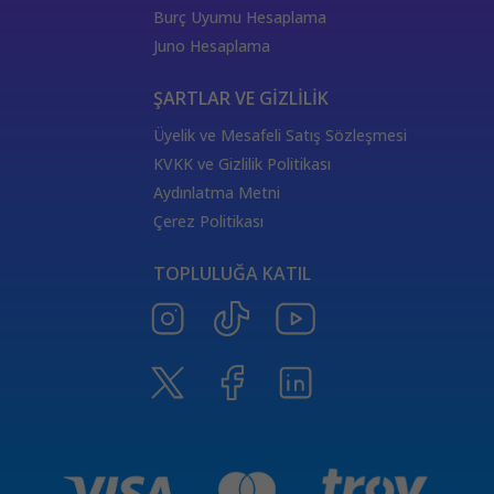
444 Görmek
333 Melek Sayısı Anlamı
Burç Uyumu Hesaplama
555 Melek Sayısı Anlamı
444 Manevi Anlamı
Juno Hesaplama
aslan
boğa
Dünya Kartı Sağlık Anlamı
değişken
burçların elementleri
yükselen başak
ŞARTLAR VE GİZLİLİK
doğum haritası
7.ev
2.ev
Üyelik ve Mesafeli Satış Sözleşmesi
Satürn Balık burcunda
yükselen burçların özellikleri
KVKK ve Gizlilik Politikası
Tarot Destesi
ThetaHealing seansı
kundalini reiki
Aydınlatma Metni
Satürn burcu
Venüs burcu
Tarot Uzmanları
Çerez Politikası
555 Görmek
Numeroloji Uzmanı
Kozmik Enerji Şifası
TOPLULUĞA KATIL
Aşıklar Tarot Kartı
777 Melek Sayısı
000 Mesajı
Merkür Oğlak burcunda
Güneş Tarot Sağlık Anlamı
Ay Tarot Sağlık Anlamı
8 sayısının anlamı
Değnek Üçlüsü Anlamı
yıldız kartı aşk anlamı
Denge kartı anlamı
Burçlar ve Moda
DEĞNEK BEŞLİSİ KARİYER ANLAMI
TAROTTA DEĞNEK DOKUZLUSU AŞK ANLAMI
tarotta değnek ikilisi sağlık anlamı