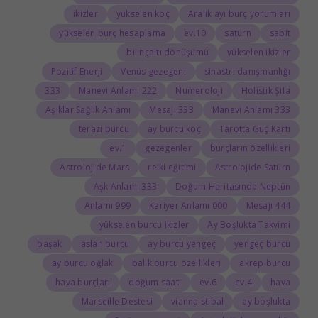
ikizler
yükselen koç
Aralık ayı burç yorumları
yükselen burç hesaplama
10.ev
satürn
sabit
bilinçaltı dönüşümü
yükselen ikizler
Pozitif Enerji
Venüs gezegeni
sinastri danışmanlığı
333
222 Manevi Anlamı
Numeroloji
Holistik Şifa
Aşıklar Sağlık Anlamı
333 Mesajı
333 Manevi Anlamı
terazi burcu
ay burcu koç
Tarotta Güç Kartı
1.ev
gezegenler
burçların özellikleri
Astrolojide Mars
reiki eğitimi
Astrolojide Satürn
333 Aşk Anlamı
Doğum Haritasında Neptün
999 Anlamı
000 Kariyer Anlamı
444 Mesajı
yükselen burcu ikizler
Ay Boşlukta Takvimi
başak
aslan burcu
ay burcu yengeç
yengeç burcu
ay burcu oğlak
balık burcu özellikleri
akrep burcu
hava burçları
doğum saati
6.ev
4.ev
hava
Marseille Destesi
vianna stibal
ay boşlukta