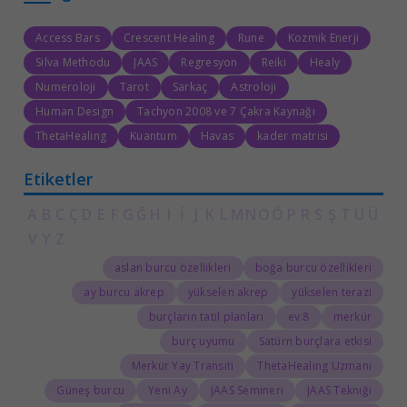
Access Bars
Crescent Healing
Rune
Kozmik Enerji
Silva Methodu
JAAS
Regresyon
Reiki
Healy
Numeroloji
Tarot
Sarkaç
Astroloji
Human Design
Tachyon 2008 ve 7 Çakra Kaynağı
ThetaHealing
Kuantum
Havas
kader matrisi
Etiketler
A
B
C
Ç
D
E
F
G
Ğ
H
I
İ
J
K
L
M
N
O
Ö
P
R
S
Ş
T
U
Ü
V
Y
Z
aslan burcu özellikleri
boğa burcu özellikleri
ay burcu akrep
yükselen akrep
yükselen terazi
burçların tatil planları
8.ev
merkür
burç uyumu
Satürn burçlara etkisi
Merkür Yay Transiti
ThetaHealing Uzmanı
Güneş burcu
Yeni Ay
JAAS Semineri
JAAS Tekniği