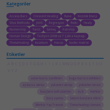
Kategoriler
Access Bars
Crescent Healing
Rune
Kozmik Enerji
Silva Methodu
JAAS
Regresyon
Reiki
Healy
Numeroloji
Tarot
Sarkaç
Astroloji
Human Design
Tachyon 2008 ve 7 Çakra Kaynağı
ThetaHealing
Kuantum
Havas
kader matrisi
Etiketler
A
B
C
Ç
D
E
F
G
Ğ
H
I
İ
J
K
L
M
N
O
Ö
P
R
S
Ş
T
U
Ü
V
Y
Z
aslan burcu özellikleri
boğa burcu özellikleri
ay burcu akrep
yükselen akrep
yükselen terazi
burçların tatil planları
8.ev
merkür
burç uyumu
Satürn burçlara etkisi
Merkür Yay Transiti
ThetaHealing Uzmanı