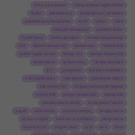
Ermiş Kartı Anlamı
Savaş Arabası Sağlık Anlamı
ikizler
yükselen koç
Aralık ayı burç yorumları
yükselen burç hesaplama
10.ev
satürn
sabit
bilinçaltı dönüşümü
yükselen ikizler
Pozitif Enerji
Venüs gezegeni
sinastri danışmanlığı
333
222 Manevi Anlamı
Numeroloji
Holistik Şifa
Aşıklar Sağlık Anlamı
333 Mesajı
333 Manevi Anlamı
terazi burcu
ay burcu koç
Tarotta Güç Kartı
1.ev
gezegenler
burçların özellikleri
Astrolojide Mars
reiki eğitimi
Astrolojide Satürn
333 Aşk Anlamı
Doğum Haritasında Neptün
999 Anlamı
000 Kariyer Anlamı
444 Mesajı
yükselen burcu ikizler
Ay Boşlukta Takvimi
başak
aslan burcu
ay burcu yengeç
yengeç burcu
ay burcu oğlak
balık burcu özellikleri
akrep burcu
hava burçları
doğum saati
6.ev
4.ev
hava