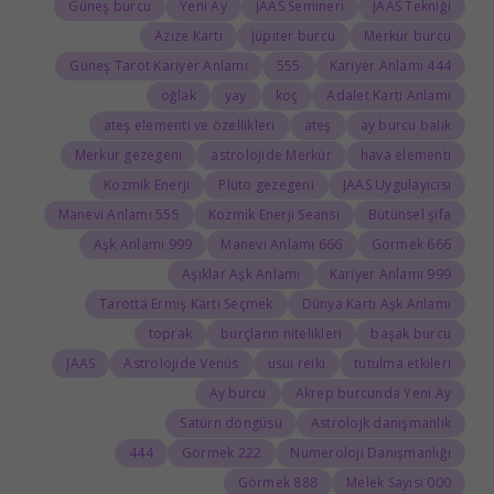
Güneş burcu
Yeni Ay
JAAS Semineri
JAAS Tekniği
Azize Kartı
Jüpiter burcu
Merkür burcu
Güneş Tarot Kariyer Anlamı
555
444 Kariyer Anlamı
oğlak
yay
koç
Adalet Kartı Anlamı
ateş elementi ve özellikleri
ateş
ay burcu balık
Merkür gezegeni
astrolojide Merkür
hava elementi
Kozmik Enerji
Plüto gezegeni
JAAS Uygulayıcısı
555 Manevi Anlamı
Kozmik Enerji Seansı
Bütünsel şifa
999 Aşk Anlamı
666 Manevi Anlamı
666 Görmek
Aşıklar Aşk Anlamı
999 Kariyer Anlamı
Tarotta Ermiş Kartı Seçmek
Dünya Kartı Aşk Anlamı
toprak
burçların nitelikleri
başak burcu
JAAS
Astrolojide Venüs
usui reiki
tutulma etkileri
Ay burcu
Akrep burcunda Yeni Ay
Satürn döngüsü
Astrolojk danışmanlık
444
222 Görmek
Numeroloji Danışmanlığı
888 Görmek
000 Melek Sayısı