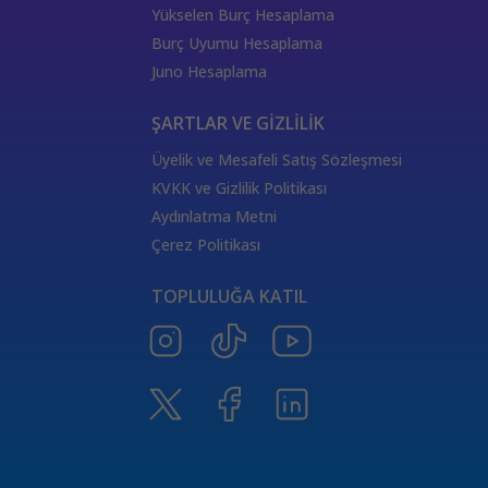
333 Kariyer Anlamı
111 Melek Sayısı Anlamı
Yükselen Burç Hesaplama
444 Görmek
333 Melek Sayısı Anlamı
Burç Uyumu Hesaplama
555 Melek Sayısı Anlamı
444 Manevi Anlamı
Juno Hesaplama
aslan
boğa
Dünya Kartı Sağlık Anlamı
değişken
burçların elementleri
yükselen başak
ŞARTLAR VE GİZLİLİK
doğum haritası
7.ev
2.ev
Üyelik ve Mesafeli Satış Sözleşmesi
Satürn Balık burcunda
yükselen burçların özellikleri
KVKK ve Gizlilik Politikası
Tarot Destesi
ThetaHealing seansı
kundalini reiki
Aydınlatma Metni
Satürn burcu
Venüs burcu
Tarot Uzmanları
Çerez Politikası
555 Görmek
Numeroloji Uzmanı
Kozmik Enerji Şifası
TOPLULUĞA KATIL
Aşıklar Tarot Kartı
777 Melek Sayısı
000 Mesajı
Merkür Oğlak burcunda
Güneş Tarot Sağlık Anlamı
Ay Tarot Sağlık Anlamı
8 sayısının anlamı
Değnek Üçlüsü Anlamı
yıldız kartı aşk anlamı
Denge kartı anlamı
Burçlar ve Moda
DEĞNEK BEŞLİSİ KARİYER ANLAMI
TAROTTA DEĞNEK DOKUZLUSU AŞK ANLAMI