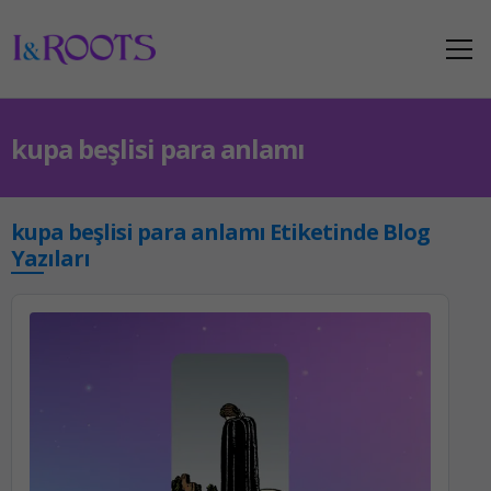
kupa beşlisi para anlamı
kupa beşlisi para anlamı Etiketinde Blog
Yazıları