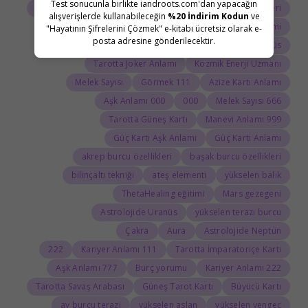
Test sonucunla birlikte iandroots.com'dan yapacağın
Tarot Açılımı
Tarot Sembolleri
ThetaHealing semineri
alışverişlerde kullanabileceğin
%20 İndirim Kodun
ve
Uranüs burcu
Jean Adrienne Arınma Sistemi
"Hayatının Şifrelerini Çözmek" e-kitabı ücretsiz olarak e-
posta adresine gönderilecektir.
Astroloji Sözlüğü
Doğum haritasında Uranüs
Tarotta Joker Anlamı
Kozmik Enerji Uzmanı
Melek Sayısı
111 Görmek
Azize Kartı Anlamı
000 Aşk Anlamı
000
666 Melek Sayısı
Tarotta Güneş Kartı
999 Manevi Anlamı
Güç Kartı Aşk Anlamı
Güç Kartı Anlamı
akrep burcu özellikleri
başak burcu özellikleri
bilinçaltı tekniği
ateş elementi
yükselen balık
ThetaHealing eğitimi
Mars gezegeni
Astrolojide Uranüs
yükselen terazi burcu
Çakra
Aura
Astrolojide Neptün
222
111 Kariyer Anlamı
Tarotta İmparatoriçe Kartı
777 Aşk Anlamı
Burç yorumu
222 Kariyer Anlamı
Tarotta Savaş Arabası
Güneş Tarot Kartı
Büyücü Kartı
ay burcu terazi
yükselen aslan
yükselen yengeç