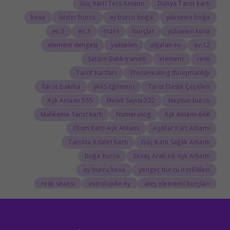
Güç Kartı Ters Anlamı
Dünya Tarot kartı
kova
ikizler burcu
ay burcu boğa
yükselen boğa
5.ev
3.ev
mars
burçlar
yükselen kova
element dengesi
yükselen
alçalan ev
12.ev
Satürn Balık transiti
element
reiki
Tarot Kartları
ThetaHealing danışmanlığı
Tarot bakma
JAAS Eğitmeni
Tarot Deste Çeşitleri
555 Aşk Anlamı
222 Melek Sayısı
Neptün burcu
Mahkeme Tarot kartı
Numerolog
666 Aşk Anlamı
Ölüm Kartı Aşk Anlamı
Aşıklar Kart Anlamı
Tarotta Adalet Kartı
Güç Kartı Sağlık Anlamı
boğa burcu
Savaş Arabası Aşk Anlamı
ay burcu kova
yengeç burcu özellikleri
reiki seansı
astrolojide Ay
ateş elementi burçları
Tarolog
Doğum Haritasında Mars
astrolog
Cosmoenergetica
JAAS Seansı
Rider-Waite Destesi
Dolunay
333 Görmek
111 Aşk Anlamı
111