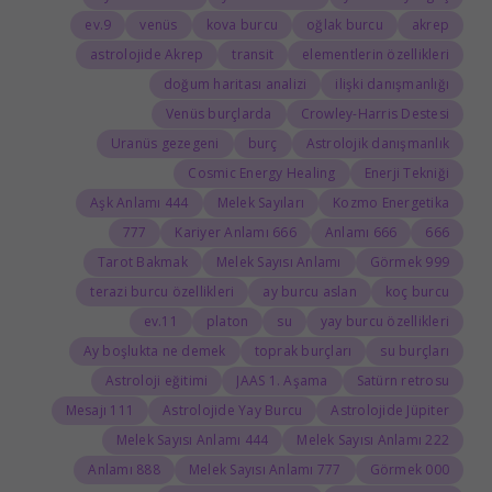
9.ev
venüs
kova burcu
oğlak burcu
akrep
astrolojide Akrep
transit
elementlerin özellikleri
doğum haritası analizi
ilişki danışmanlığı
Venüs burçlarda
Crowley-Harris Destesi
Uranüs gezegeni
burç
Astrolojik danışmanlık
Cosmic Energy Healing
Enerji Tekniği
444 Aşk Anlamı
Melek Sayıları
Kozmo Energetika
777
666 Kariyer Anlamı
666 Anlamı
666
Tarot Bakmak
Melek Sayısı Anlamı
999 Görmek
terazi burcu özellikleri
ay burcu aslan
koç burcu
11.ev
platon
su
yay burcu özellikleri
Ay boşlukta ne demek
toprak burçları
su burçları
Astroloji eğitimi
JAAS 1. Aşama
Satürn retrosu
111 Mesajı
Astrolojide Yay Burcu
Astrolojide Jüpiter
444 Melek Sayısı Anlamı
222 Melek Sayısı Anlamı
888 Anlamı
777 Melek Sayısı Anlamı
000 Görmek