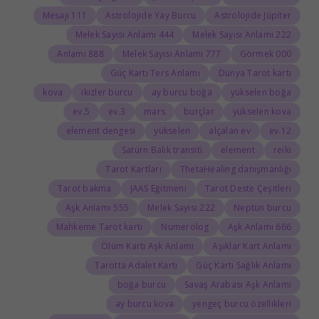
111 Mesajı
Astrolojide Yay Burcu
Astrolojide Jüpiter
444 Melek Sayısı Anlamı
222 Melek Sayısı Anlamı
888 Anlamı
777 Melek Sayısı Anlamı
000 Görmek
Güç Kartı Ters Anlamı
Dünya Tarot kartı
kova
ikizler burcu
ay burcu boğa
yükselen boğa
5.ev
3.ev
mars
burçlar
yükselen kova
element dengesi
yükselen
alçalan ev
12.ev
Satürn Balık transiti
element
reiki
Tarot Kartları
ThetaHealing danışmanlığı
Tarot bakma
JAAS Eğitmeni
Tarot Deste Çeşitleri
555 Aşk Anlamı
222 Melek Sayısı
Neptün burcu
Mahkeme Tarot kartı
Numerolog
666 Aşk Anlamı
Ölüm Kartı Aşk Anlamı
Aşıklar Kart Anlamı
Tarotta Adalet Kartı
Güç Kartı Sağlık Anlamı
boğa burcu
Savaş Arabası Aşk Anlamı
ay burcu kova
yengeç burcu özellikleri