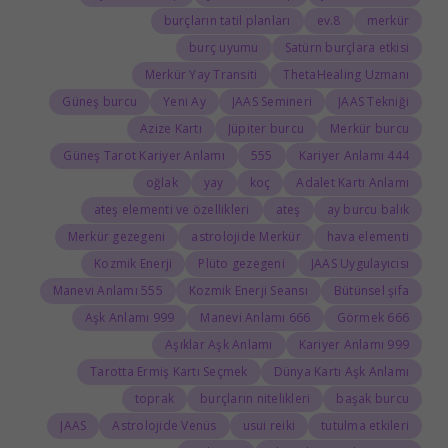
burçların tatil planları
8.ev
merkür
burç uyumu
Satürn burçlara etkisi
Merkür Yay Transiti
ThetaHealing Uzmanı
Güneş burcu
Yeni Ay
JAAS Semineri
JAAS Tekniği
Azize Kartı
Jüpiter burcu
Merkür burcu
Güneş Tarot Kariyer Anlamı
555
444 Kariyer Anlamı
oğlak
yay
koç
Adalet Kartı Anlamı
ateş elementi ve özellikleri
ateş
ay burcu balık
Merkür gezegeni
astrolojide Merkür
hava elementi
Kozmik Enerji
Plüto gezegeni
JAAS Uygulayıcısı
555 Manevi Anlamı
Kozmik Enerji Seansı
Bütünsel şifa
999 Aşk Anlamı
666 Manevi Anlamı
666 Görmek
Aşıklar Aşk Anlamı
999 Kariyer Anlamı
Tarotta Ermiş Kartı Seçmek
Dünya Kartı Aşk Anlamı
toprak
burçların nitelikleri
başak burcu
JAAS
Astrolojide Venüs
usui reiki
tutulma etkileri