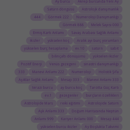
Ay burcu
Akrep burcunda Yeni Ay
Satürn döngüsü
Astrolojk danışmanlık
444
222 Görmek
Numeroloji Danışmanlığı
888 Görmek
000 Melek Sayısı
Ermiş Kartı Anlamı
Savaş Arabası Sağlık Anlamı
ikizler
yükselen koç
Aralık ayı burç yorumları
yükselen burç hesaplama
10.ev
satürn
sabit
bilinçaltı dönüşümü
yükselen ikizler
Pozitif Enerji
Venüs gezegeni
sinastri danışmanlığı
333
222 Manevi Anlamı
Numeroloji
Holistik Şifa
Aşıklar Sağlık Anlamı
333 Mesajı
333 Manevi Anlamı
terazi burcu
ay burcu koç
Tarotta Güç Kartı
1.ev
gezegenler
burçların özellikleri
Astrolojide Mars
reiki eğitimi
Astrolojide Satürn
333 Aşk Anlamı
Doğum Haritasında Neptün
999 Anlamı
000 Kariyer Anlamı
444 Mesajı
yükselen burcu ikizler
Ay Boşlukta Takvimi