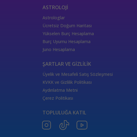
JAAS Danışmanlığı
JAAS Eğitimi
Tarot Açılım Çeşitleri
ASTROLOJİ
Kozmik Enerji Eğitimi
Şifa tekniği
Astroloji Terimleri
Astrologlar
Aziz Kart Anlamı
Tarot Kartı
Joker Tarot Kartı
Ücretsiz Doğum Haritası
333 Kariyer Anlamı
111 Melek Sayısı Anlamı
Yükselen Burç Hesaplama
444 Görmek
333 Melek Sayısı Anlamı
Burç Uyumu Hesaplama
555 Melek Sayısı Anlamı
444 Manevi Anlamı
Juno Hesaplama
aslan
boğa
Dünya Kartı Sağlık Anlamı
değişken
burçların elementleri
yükselen başak
ŞARTLAR VE GİZLİLİK
doğum haritası
7.ev
2.ev
Üyelik ve Mesafeli Satış Sözleşmesi
Satürn Balık burcunda
yükselen burçların özellikleri
KVKK ve Gizlilik Politikası
Tarot Destesi
ThetaHealing seansı
kundalini reiki
Aydınlatma Metni
Satürn burcu
Venüs burcu
Tarot Uzmanları
Çerez Politikası
555 Görmek
Numeroloji Uzmanı
Kozmik Enerji Şifası
TOPLULUĞA KATIL
Aşıklar Tarot Kartı
777 Melek Sayısı
000 Mesajı
Merkür Oğlak burcunda
Güneş Tarot Sağlık Anlamı
Ay Tarot Sağlık Anlamı
8 sayısının anlamı