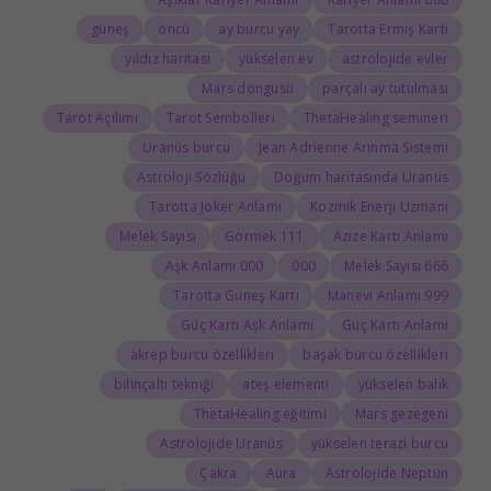
güneş
öncü
ay burcu yay
Tarotta Ermiş Kartı
yıldız haritası
yükselen ev
astrolojide evler
Mars döngüsü
parçalı ay tutulması
Tarot Açılımı
Tarot Sembolleri
ThetaHealing semineri
Uranüs burcu
Jean Adrienne Arınma Sistemi
Astroloji Sözlüğü
Doğum haritasında Uranüs
Tarotta Joker Anlamı
Kozmik Enerji Uzmanı
Melek Sayısı
111 Görmek
Azize Kartı Anlamı
000 Aşk Anlamı
000
666 Melek Sayısı
Tarotta Güneş Kartı
999 Manevi Anlamı
Güç Kartı Aşk Anlamı
Güç Kartı Anlamı
akrep burcu özellikleri
başak burcu özellikleri
bilinçaltı tekniği
ateş elementi
yükselen balık
ThetaHealing eğitimi
Mars gezegeni
Astrolojide Uranüs
yükselen terazi burcu
Çakra
Aura
Astrolojide Neptün