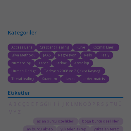
Kategoriler
Access Bars
Crescent Healing
Rune
Kozmik Enerji
Silva Methodu
JAAS
Regresyon
Reiki
Healy
Numeroloji
Tarot
Sarkaç
Astroloji
Human Design
Tachyon 2008 ve 7 Çakra Kaynağı
ThetaHealing
Kuantum
Havas
kader matrisi
Etiketler
A
B
C
Ç
D
E
F
G
Ğ
H
I
İ
J
K
L
M
N
O
Ö
P
R
S
Ş
T
U
Ü
V
Y
Z
aslan burcu özellikleri
boğa burcu özellikleri
ay burcu akrep
yükselen akrep
yükselen terazi