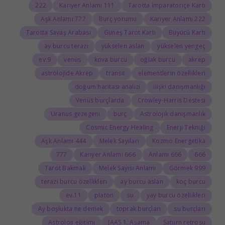
222
111 Kariyer Anlamı
Tarotta İmparatoriçe Kartı
777 Aşk Anlamı
Burç yorumu
222 Kariyer Anlamı
Tarotta Savaş Arabası
Güneş Tarot Kartı
Büyücü Kartı
ay burcu terazi
yükselen aslan
yükselen yengeç
9.ev
venüs
kova burcu
oğlak burcu
akrep
astrolojide Akrep
transit
elementlerin özellikleri
doğum haritası analizi
ilişki danışmanlığı
Venüs burçlarda
Crowley-Harris Destesi
Uranüs gezegeni
burç
Astrolojik danışmanlık
Cosmic Energy Healing
Enerji Tekniği
444 Aşk Anlamı
Melek Sayıları
Kozmo Energetika
777
666 Kariyer Anlamı
666 Anlamı
666
Tarot Bakmak
Melek Sayısı Anlamı
999 Görmek
terazi burcu özellikleri
ay burcu aslan
koç burcu
11.ev
platon
su
yay burcu özellikleri
Ay boşlukta ne demek
toprak burçları
su burçları
Astroloji eğitimi
JAAS 1. Aşama
Satürn retrosu